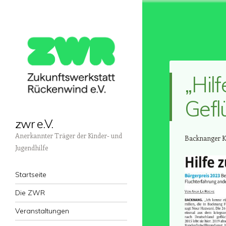
„Hilf
Gefl
zwr e.V.
Anerkannter Träger der Kinder- und
Backnanger Kr
Jugendhilfe
Menü
Zum Inhalt springen
Startseite
Die ZWR
Veranstaltungen