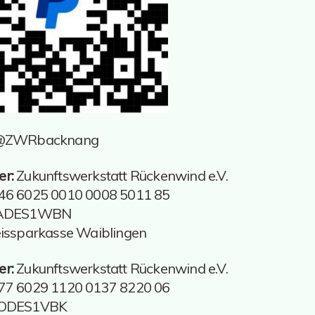
@ZWRbacknang
er:
Zukunftswerkstatt Rückenwind e.V.
6 6025 0010 0008 5011 85
ADES1WBN
issparkasse Waiblingen
er:
Zukunftswerkstatt Rückenwind e.V.
7 6029 1120 0137 8220 06
ODES1VBK