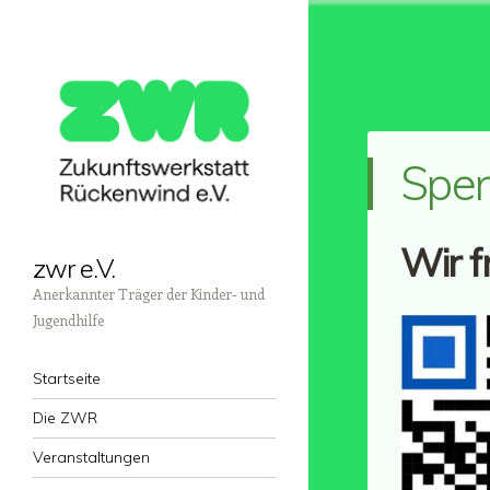
Spe
Wir f
zwr e.V.
Anerkannter Träger der Kinder- und
Jugendhilfe
Menü
Zum Inhalt springen
Startseite
Die ZWR
Veranstaltungen