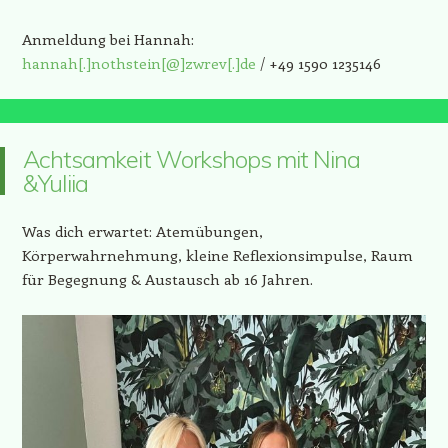
Anmeldung bei Hannah:
hannah[.]nothstein[@]zwrev[.]de
/ +49 1590 1235146
Achtsamkeit Workshops mit Nina
&Yuliia
Was dich erwartet: Atemübungen,
Körperwahrnehmung, kleine Reflexionsimpulse, Raum
für Begegnung & Austausch ab 16 Jahren.